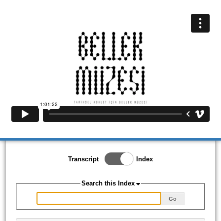
Toggle Index/Transcript
Transcript
Index
View
Switch.
Search this Index
Go