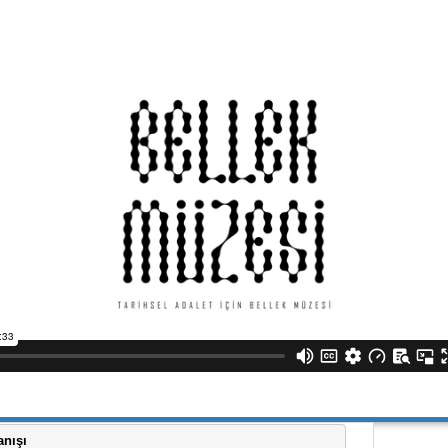
anışı