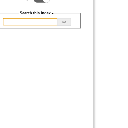
View
Switch.
Search this Index
Go