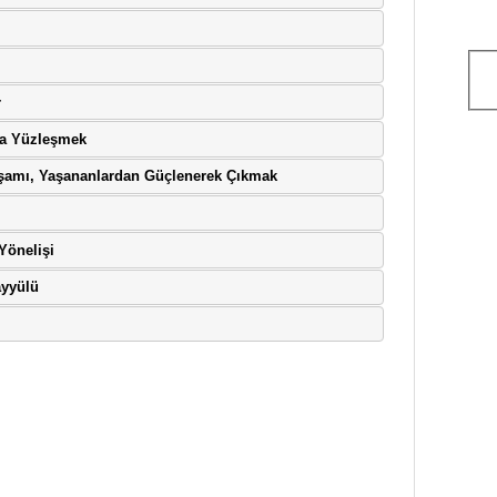
r
rla Yüzleşmek
 Yaşamı, Yaşananlardan Güçlenerek Çıkmak
Yönelişi
ayyülü