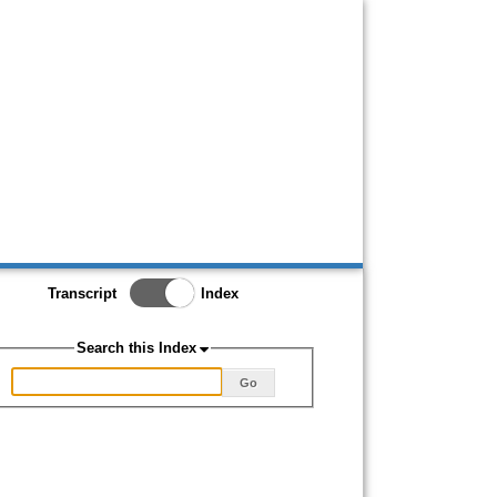
Toggle Index/Transcript
Transcript
Index
View
Switch.
Search this Index
Go